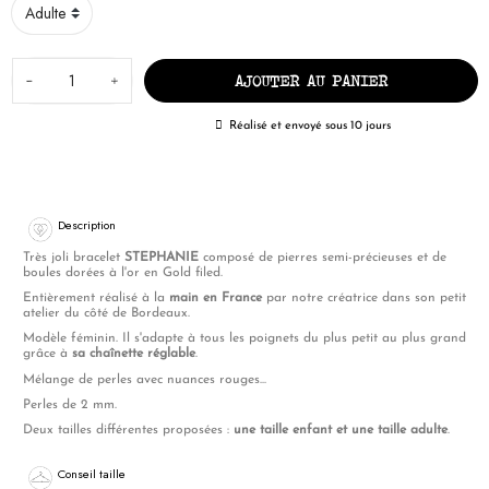
-
+
AJOUTER AU PANIER
Réalisé et envoyé sous 10 jours
Description
Très joli bracelet
STEPHANIE
composé de pierres semi-précieuses et de
boules dorées à l'or en Gold filed.
Entièrement réalisé à la
main en France
par notre créatrice dans son petit
atelier du côté de Bordeaux.
Modèle féminin. Il s'adapte à tous les poignets du plus petit au plus grand
grâce à
sa chaînette réglable
.
Mélange de perles avec nuances rouges...
Perles de 2 mm.
Deux tailles différentes proposées :
une taille enfant et une taille adulte
.
Conseil taille